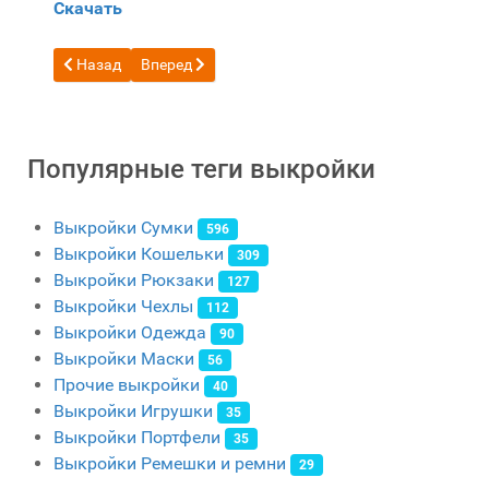
Скачать
Предыдущий: Бесплатный шаблон Сумка на пояс V1 от SD 
Следующий: Бесплатный шаблон сумка от Дми
Назад
Вперед
Популярные теги выкройки
Выкройки Сумки
596
Выкройки Кошельки
309
Выкройки Рюкзаки
127
Выкройки Чехлы
112
Выкройки Одежда
90
Выкройки Маски
56
Прочие выкройки
40
Выкройки Игрушки
35
Выкройки Портфели
35
Выкройки Ремешки и ремни
29