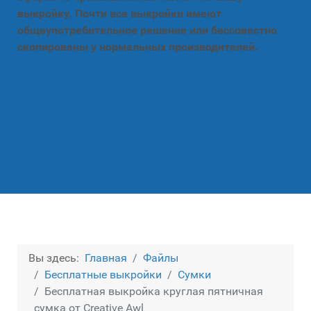
выкройку. Почти все выкройки имеют
общеупотребительное решение или бессовестно
скопированы у нормальных производителей.
Вы здесь:
Главная
Файлы
Бесплатные выкройки
Сумки
Бесплатная выкройка круглая пятничная
сумка от Creative Awl