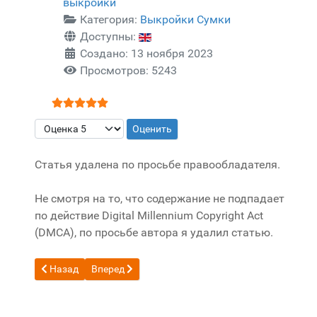
выкройки
Категория:
Выкройки Сумки
Доступны:
Создано: 13 ноября 2023
Просмотров: 5243
Рейтинг:
5
/
5
Пожалуйста, оцените
Статья удалена по просьбе правообладателя.
Не смотря на то, что содержание не подпадает
по действие Digital Millennium Copyright Act
(DMCA), по просьбе автора я удалил статью.
Предыдущий: Бесплатная выкройка Сумка котел от Paintye
Следующий: Бесплатная выкройка Поясная сумка 
Назад
Вперед