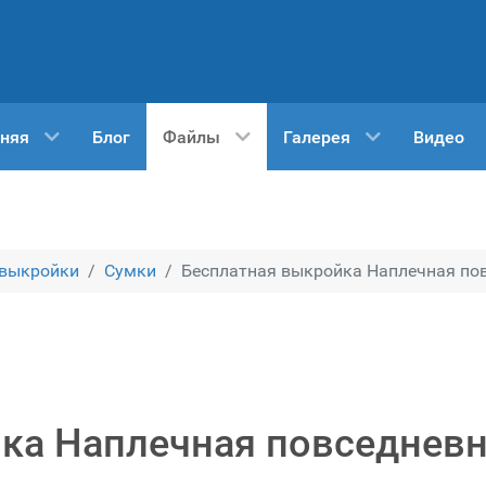
няя
Блог
Файлы
Галерея
Видео
 выкройки
Сумки
Бесплатная выкройка Наплечная повс
ка Наплечная повседневн