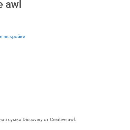
e awl
е выкройки
 сумка Discovery от Creative awl.