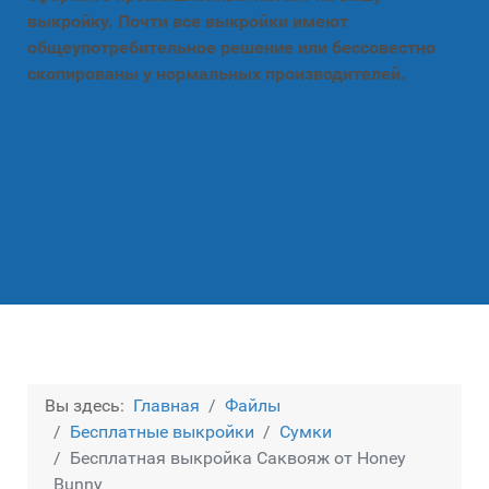
выкройку. Почти все выкройки имеют
общеупотребительное решение или бессовестно
скопированы у нормальных производителей.
Вы здесь:
Главная
Файлы
Бесплатные выкройки
Сумки
Бесплатная выкройка Саквояж от Honey
Bunny