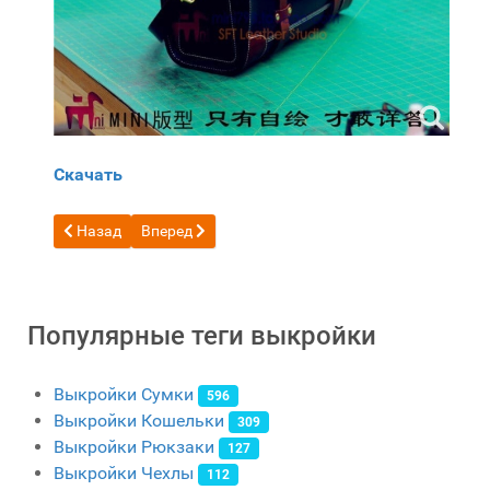
Скачать
Предыдущий: Бесплатная выкройка Две сумочки, три вари
Следующий: Бесплатная выкройка женской сумки
Назад
Вперед
Популярные теги выкройки
Выкройки Сумки
596
Выкройки Кошельки
309
Выкройки Рюкзаки
127
Выкройки Чехлы
112