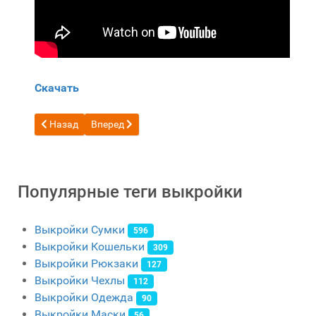
Скачать
Предыдущий: Бесплатная выкройка кожаная сумка DieselBla
Следующий: Бесплатная выкройка Кожаная Сумк
Назад
Вперед
Популярные теги выкройки
Выкройки Сумки
596
Выкройки Кошельки
309
Выкройки Рюкзаки
127
Выкройки Чехлы
112
Выкройки Одежда
90
Выкройки Маски
56