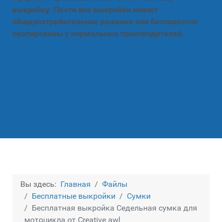
выкройку. Почти все выкройки имеют
общеупотребительное решение или бессовестно
скопированы у нормальных производителей.
Вы здесь:
Главная
Файлы
Бесплатные выкройки
Сумки
Бесплатная выкройка Седельная сумка для
мотоцикла от Creative awl