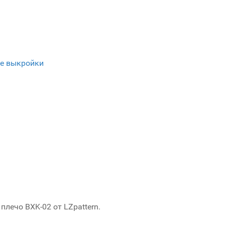
е выкройки
лечо BXK-02 от LZpattern.