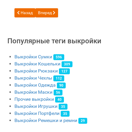
Предыдущий: Бесплатная выкройка сумка с ремнем через 
Следующий: Бесплатная выкройка портфеля BXK
Назад
Вперед
Популярные теги выкройки
Выкройки Сумки
596
Выкройки Кошельки
309
Выкройки Рюкзаки
127
Выкройки Чехлы
112
Выкройки Одежда
90
Выкройки Маски
56
Прочие выкройки
40
Выкройки Игрушки
35
Выкройки Портфели
35
Выкройки Ремешки и ремни
29