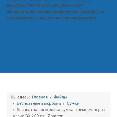
выкройку. Почти все выкройки имеют
общеупотребительное решение или бессовестно
скопированы у нормальных производителей.
Вы здесь:
Главная
Файлы
Бесплатные выкройки
Сумки
Бесплатная выкройка сумка с ремнем через
плечо BXK-09 от LZpattern