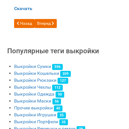
Скачать
Предыдущий: Комплект бесплатных выкроек на тему сумок 
Следующий: Бесплатная выкройка кожаная Сумка 
Назад
Вперед
Популярные теги выкройки
Выкройки Сумки
596
Выкройки Кошельки
309
Выкройки Рюкзаки
127
Выкройки Чехлы
112
Выкройки Одежда
90
Выкройки Маски
56
Прочие выкройки
40
Выкройки Игрушки
35
Выкройки Портфели
35
Выкройки Ремешки и ремни