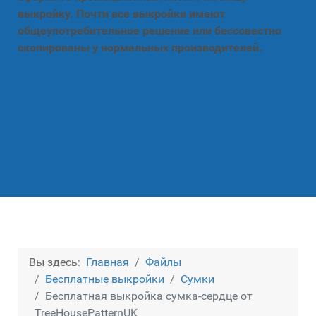
выкройку. Почти все выкройки имеют
общеупотребительное решение или бессовестно
скопированы у нормальных производителей.
Вы здесь:
Главная
Файлы
Бесплатные выкройки
Сумки
Бесплатная выкройка сумка-сердце от
TreeHousePatternUK