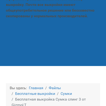
выкройку. Почти все выкройки имеют
общеупотребительное решение или бессовестно
скопированы у нормальных производителей.
Вы здесь:
Главная
Файлы
Бесплатные выкройки
Сумки
Бесплатная выкройка Сумка слинг 3 от
GizmoLT