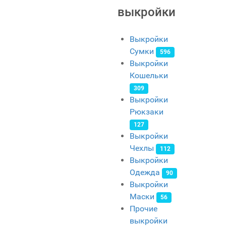
выкройки
Выкройки
Сумки
596
Выкройки
Кошельки
309
Выкройки
Рюкзаки
127
Выкройки
Чехлы
112
Выкройки
Одежда
90
Выкройки
Маски
56
Прочие
выкройки