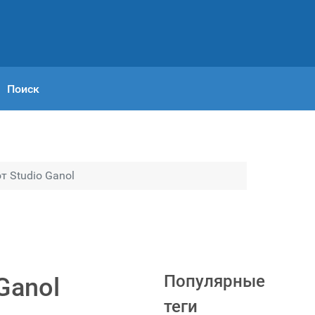
Поиск
т Studio Ganol
Популярные
Ganol
теги