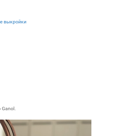
е выкройки
 Ganol.