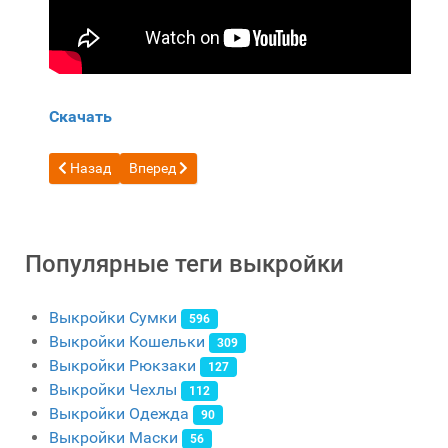
Скачать
Предыдущий: Бесплатная выкройка Мини хозяйственная су
Следующий: Бесплатная выкройка Средняя кожан
Назад
Вперед
Популярные теги выкройки
Выкройки Сумки
596
Выкройки Кошельки
309
Выкройки Рюкзаки
127
Выкройки Чехлы
112
Выкройки Одежда
90
Выкройки Маски
56