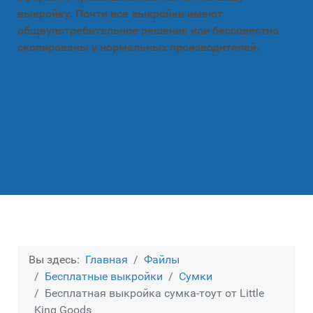
выкройку. Почти все выкройки имеют
общеупотребительное решение или бессовестно
скопированы у нормальных производителей.
Вы здесь:
Главная
Файлы
Бесплатные выкройки
Сумки
Бесплатная выкройка сумка-тоут от Little
King Goods