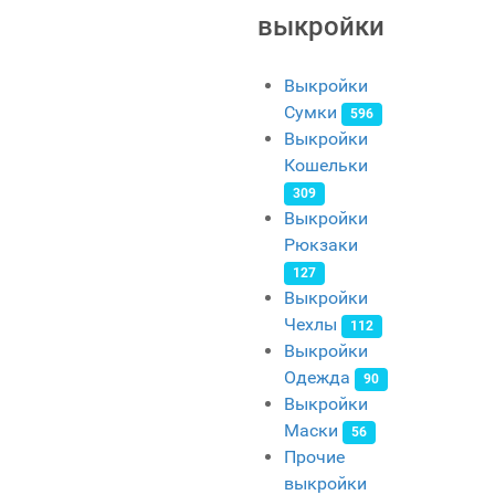
выкройки
Выкройки
Сумки
596
Выкройки
Кошельки
309
Выкройки
Рюкзаки
127
Выкройки
Чехлы
112
Выкройки
Одежда
90
Выкройки
Маски
56
Прочие
выкройки