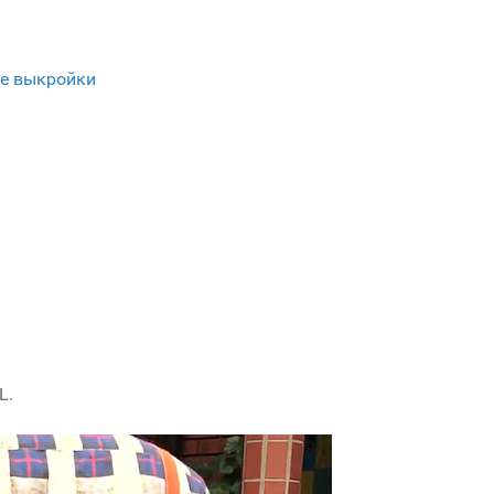
е выкройки
L.