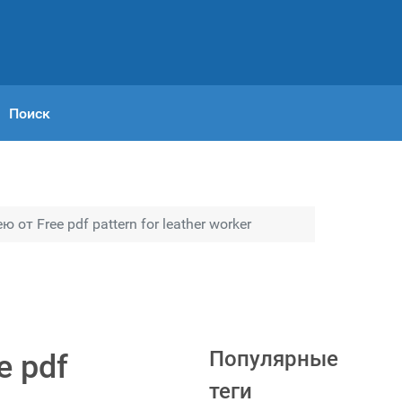
Поиск
т Free pdf pattern for leather worker
Популярные
e pdf
теги