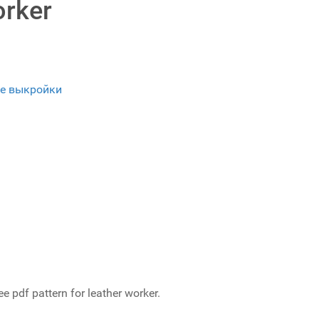
orker
е выкройки
df pattern for leather worker.