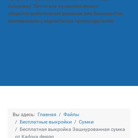
выкройку. Почти все выкройки имеют
общеупотребительное решение или бессовестно
скопированы у нормальных производителей.
Вы здесь:
Главная
Файлы
Бесплатные выкройки
Сумки
Бесплатная выкройка Зашнурованная сумка
от Karlova design