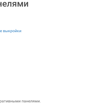
нелями
е выкройки
оративными панелями.