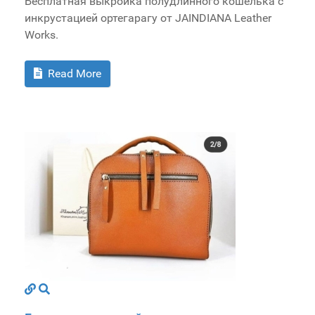
Бесплатная выкройка полудлинного кошелька с
инкрустацией ортегарагу от JAINDIANA Leather
Works.
Read More