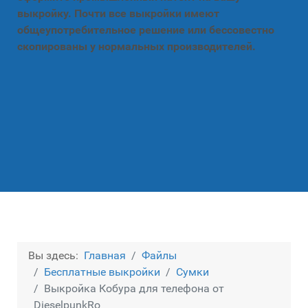
выкройку. Почти все выкройки имеют
общеупотребительное решение или бессовестно
скопированы у нормальных производителей.
Вы здесь:
Главная
Файлы
Бесплатные выкройки
Сумки
Выкройка Кобура для телефона от
DieselpunkRo