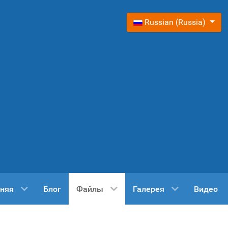
Выберите язык
Russian (Russia)
няя
Блог
Файлы
Галерея
Видео