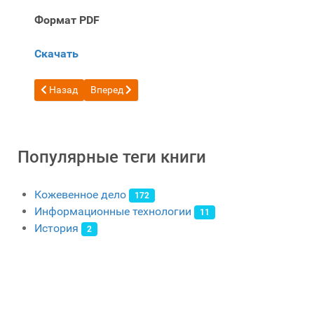
Формат PDF
Скачать
Предыдущий: Книга кожевенное ремесло ручное шитье сдел
Следующий: Бесплатная книга Энциклопедия те
Назад
Вперед
Популярные теги книги
Кожевенное дело
172
Информационные технологии
11
История
2