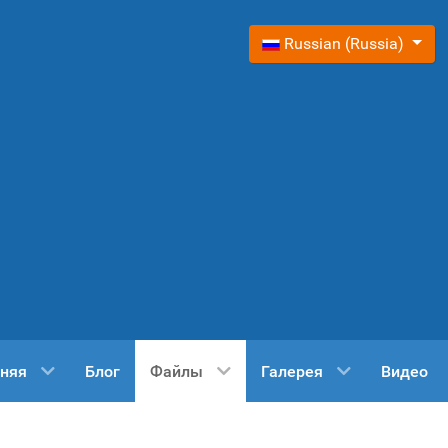
Выберите язык
Russian (Russia)
няя
Блог
Файлы
Галерея
Видео