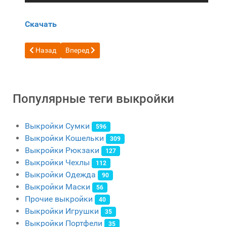
Скачать
Предыдущий: Бесплатная выкройка Длинный кожаный коше
Следующий: Бесплатная выкройка Оранжевый к
Назад
Вперед
Популярные теги выкройки
Выкройки Сумки
596
Выкройки Кошельки
309
Выкройки Рюкзаки
127
Выкройки Чехлы
112
Выкройки Одежда
90
Выкройки Маски
56
Прочие выкройки
40
Выкройки Игрушки
35
Выкройки Портфели
35