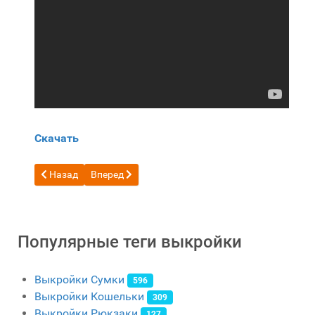
Скачать
Предыдущий: Бесплатная выкройка Бесшовный кожаный 
Следующий: Бесплатная выкройка простой кошел
Назад
Вперед
Популярные теги выкройки
Выкройки Сумки
596
Выкройки Кошельки
309
Выкройки Рюкзаки
127