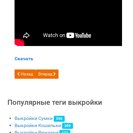
Скачать
Предыдущий: Бесплатная выкройка Оранжевый картхолде
Следующий: Бесплатная выкройка кошелек с мон
Назад
Вперед
Популярные теги выкройки
Выкройки Сумки
596
Выкройки Кошельки
309
Выкройки Рюкзаки
127