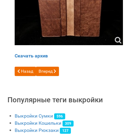
Скачать архив
Предыдущий: Бесплатная выкройка кардхолдер с хлястик
Следующий: Бесплатная выкройка длинного к
Назад
Вперед
Популярные теги выкройки
Выкройки Сумки
596
Выкройки Кошельки
309
Выкройки Рюкзаки
127