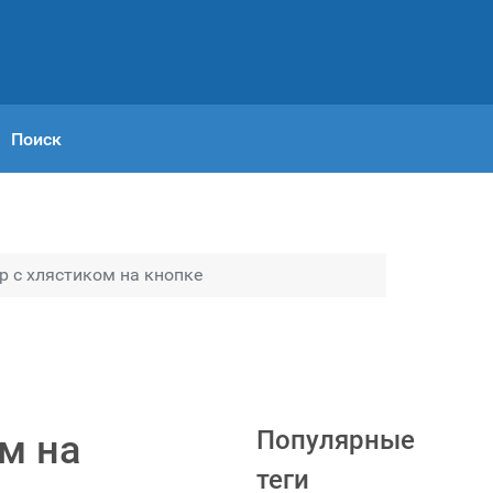
Поиск
 с хлястиком на кнопке
Популярные
м на
теги