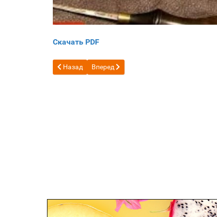
Скачать PDF
Предыдущий: Бесплатная выкройка Мини-кошелек 
Следующий: Бесплатная выкройка длин
Назад
Вперед