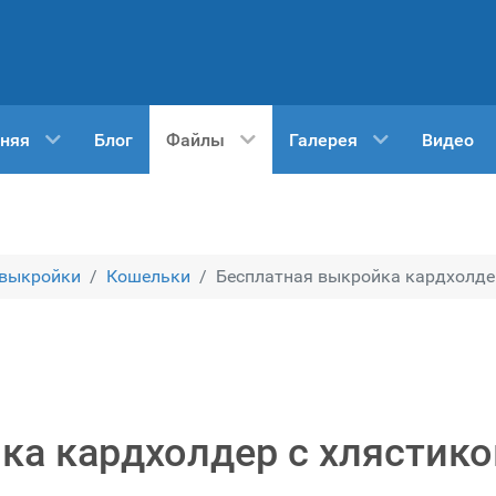
няя
Блог
Файлы
Галерея
Видео
 выкройки
Кошельки
Бесплатная выкройка кардхолдер
ка кардхолдер с хлястико