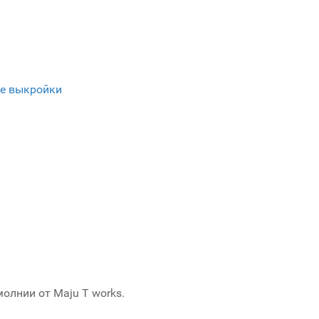
е выкройки
олнии от Maju T works.