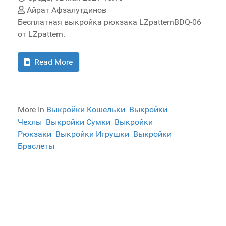
Айрат Афзалутдинов
Бесплатная выкройка рюкзака LZpatternBDQ-06
от LZpattern.
Read More
More In
Выкройки Кошельки
Выкройки
Чехлы
Выкройки Сумки
Выкройки
Рюкзаки
Выкройки Игрушки
Выкройки
Браслеты