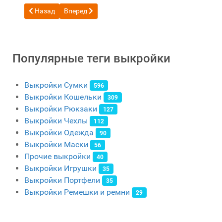
Предыдущий: Бесплатная выкройка кожаный рюкзак в ви
Следующий: Бесплатная выкройка рюкзака Gulive
Назад
Вперед
Популярные теги выкройки
Выкройки Сумки
596
Выкройки Кошельки
309
Выкройки Рюкзаки
127
Выкройки Чехлы
112
Выкройки Одежда
90
Выкройки Маски
56
Прочие выкройки
40
Выкройки Игрушки
35
Выкройки Портфели
35
Выкройки Ремешки и ремни
29