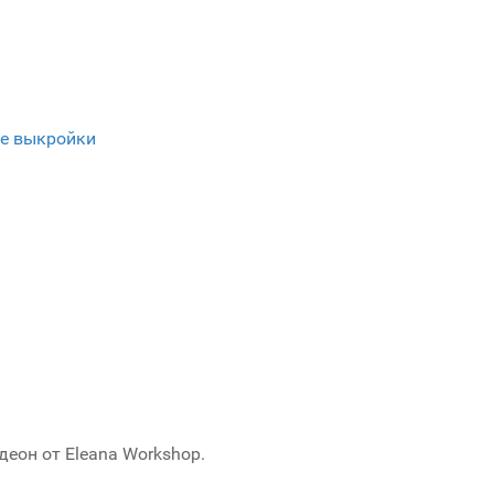
е выкройки
еон от Eleana Workshop.