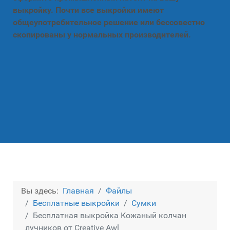
выкройку. Почти все выкройки имеют
общеупотребительное решение или бессовестно
скопированы у нормальных производителей.
Вы здесь:
Главная
Файлы
Бесплатные выкройки
Сумки
Бесплатная выкройка Кожаный колчан
лучников от Creative Awl