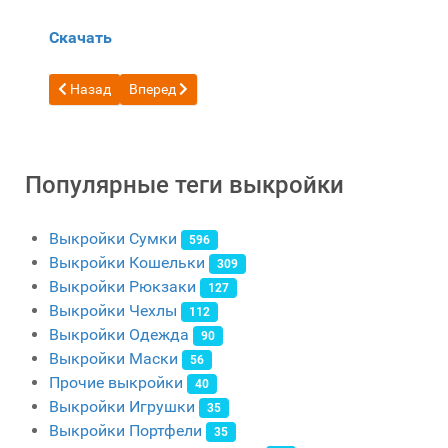
Скачать
Предыдущий: Бесплатная выкройка Сумка через плечо в фо
Следующий: Выкройка большая кожаная сумка о
Назад
Вперед
Популярные теги выкройки
Выкройки Сумки
596
Выкройки Кошельки
309
Выкройки Рюкзаки
127
Выкройки Чехлы
112
Выкройки Одежда
90
Выкройки Маски
56
Прочие выкройки
40
Выкройки Игрушки
35
Выкройки Портфели
35