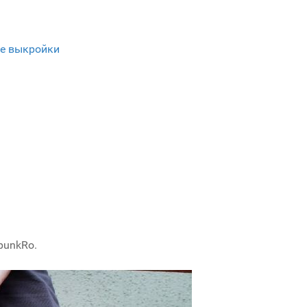
е выкройки
punkRo.