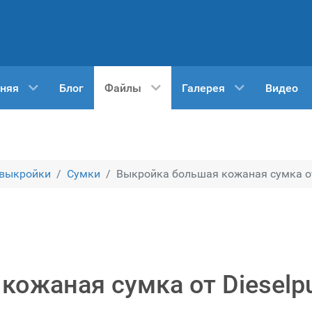
няя
Блог
Файлы
Галерея
Видео
 выкройки
Сумки
Выкройка большая кожаная сумка от
кожаная сумка от Dieselp