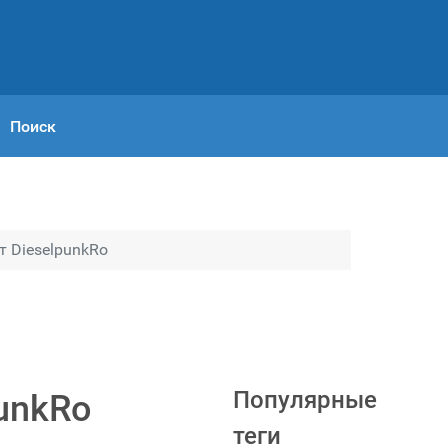
Поиск
 DieselpunkRo
Популярные
unkRo
теги