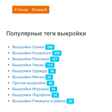
Предыдущий: Бесплатная выкройка поясная сумка банан
Следующий: Бесплатная выкройка Мини хозяйств
Назад
Вперед
Популярные теги выкройки
Выкройки Сумки
596
Выкройки Кошельки
309
Выкройки Рюкзаки
127
Выкройки Чехлы
112
Выкройки Одежда
90
Выкройки Маски
56
Прочие выкройки
40
Выкройки Игрушки
35
Выкройки Портфели
35
Выкройки Ремешки и ремни
29