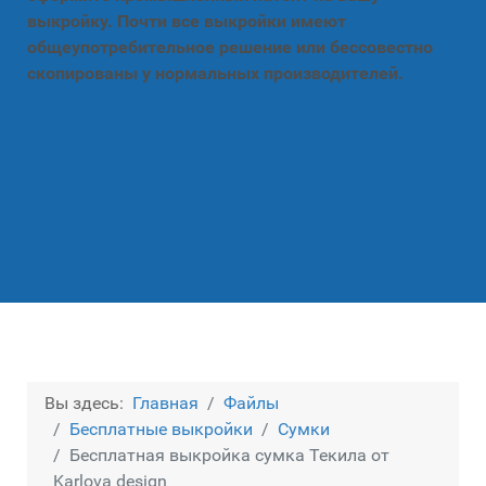
выкройку. Почти все выкройки имеют
общеупотребительное решение или бессовестно
скопированы у нормальных производителей.
Вы здесь:
Главная
Файлы
Бесплатные выкройки
Сумки
Бесплатная выкройка сумка Текила от
Karlova design