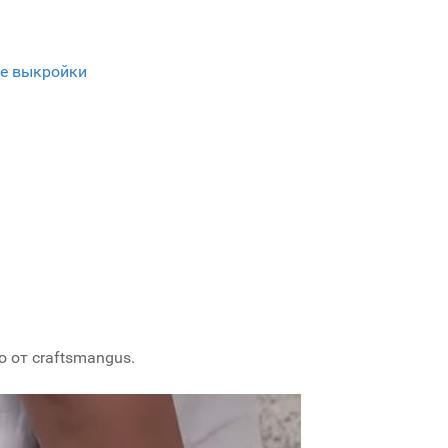
е выкройки
 от craftsmangus.