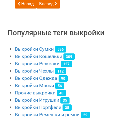
Предыдущий: Бесплатная выкройка сумка с бутылкой
Следующий: Бесплатная выкройка сумка на рем
Назад
Вперед
Популярные теги выкройки
Выкройки Сумки
596
Выкройки Кошельки
309
Выкройки Рюкзаки
127
Выкройки Чехлы
112
Выкройки Одежда
90
Выкройки Маски
56
Прочие выкройки
40
Выкройки Игрушки
35
Выкройки Портфели
35
Выкройки Ремешки и ремни
29