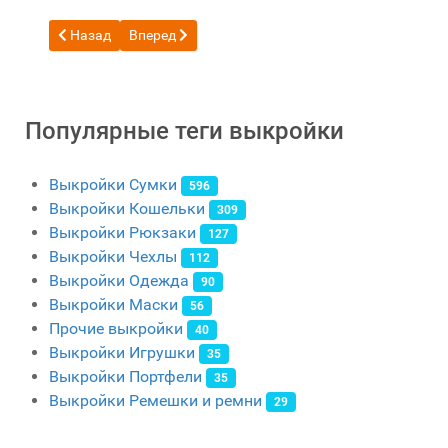
Предыдущий: Бесплатная выкройка кожаного почетта от 
Следующий: Бесплатная выкройка Сумка через пл
Назад
Вперед
Популярные теги выкройки
Выкройки Сумки
596
Выкройки Кошельки
309
Выкройки Рюкзаки
127
Выкройки Чехлы
112
Выкройки Одежда
90
Выкройки Маски
56
Прочие выкройки
40
Выкройки Игрушки
35
Выкройки Портфели
35
Выкройки Ремешки и ремни
29